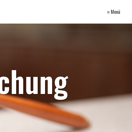
≡ Menü
echung