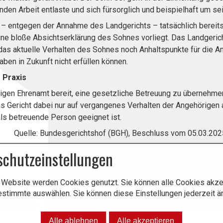
den Arbeit entlaste und sich fürsorglich und beispielhaft um s
 – entgegen der Annahme des Landgerichts – tatsächlich berei
 eine bloße Absichtserklärung des Sohnes vorliegt. Das Landgeric
 das aktuelle Verhalten des Sohnes noch Anhaltspunkte für die A
en in Zukunft nicht erfüllen können.
e Praxis
igen Ehrenamt bereit, eine gesetzliche Betreuung zu übernehmen,
s Gericht dabei nur auf vergangenes Verhalten der Angehörigen ab
als betreuende Person geeignet ist.
f (BGH), Beschluss vom 05.03.2025, Az. 
schutzeinstellungen
 Website werden Cookies genutzt. Sie können alle Cookies akze
estimmte auswählen. Sie können diese Einstellungen jederzeit ä
Alle ablehnen
Alle akzeptieren