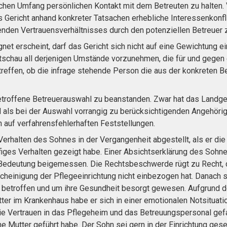
ichen Umfang persönlichen Kontakt mit dem Betreuten zu halten.
 Gericht anhand konkreter Tatsachen erhebliche Interessenkonfl
nden Vertrauensverhältnisses durch den potenziellen Betreuer z
net erscheint, darf das Gericht sich nicht auf eine Gewichtung e
tschau all derjenigen Umstände vorzunehmen, die für und gegen 
reffen, ob die infrage stehende Person die aus der konkreten
troffene Betreuerauswahl zu beanstanden. Zwar hat das Landge
d als bei der Auswahl vorrangig zu berücksichtigenden Angehöri
 auf verfahrensfehlerhaften Feststellungen.
erhalten des Sohnes in der Vergangenheit abgestellt, als er die
figes Verhalten gezeigt habe. Einer Absichtserklärung des Sohne
e Bedeutung beigemessen. Die Rechtsbeschwerde rügt zu Recht, 
heinigung der Pflegeeinrichtung nicht einbezogen hat. Danach s
 betroffen und um ihre Gesundheit besorgt gewesen. Aufgrund d
er im Krankenhaus habe er sich in einer emotionalen Notsituatio
ie Vertrauen in das Pflegeheim und das Betreuungspersonal gef
ne Mutter geführt habe. Der Sohn sei gern in der Einrichtung ges