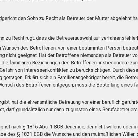
dgericht den Sohn zu Recht als Betreuer der Mutter abgelehnt hat
n zu Recht rügt, dass die Betreuerauswahl auf verfahrensfehler
 Wunsch des Betroffenen, von einer bestimmten Person betreut 
ng nicht geeignet. Hat der Betroffene niemanden als Betreuer vo
die familiären Beziehungen des Betroffenen, insbesondere zum 
Gefahr von Interessenkonflikten zu berücksichtigen. Durch dies
 getragen. Erklärt sich ein Familienangehöriger bereit, die Bet
Wunsch des Betroffenen entgegen, muss die Bestellung eines fa
ibt, hat die ehrenamtliche Betreuung vor einer beruflich geführt
st, darf grundsätzlich nur dann zugunsten eines Berufsbetreuer
 ist nach § 1816 Abs. 1 BGB derjenige, der nicht willens oder in 
e des § 1821 BGB die Wünsche und den mutmaßlichen Willen de